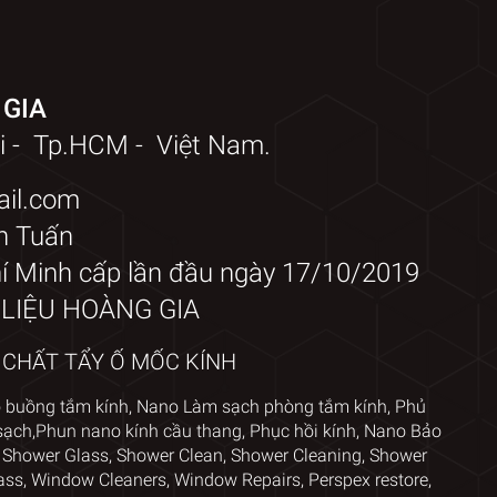
 GIA
i - Tp.HCM - Việt Nam.
ail.com
h Tuấn
 Minh cấp lần đầu ngày 17/10/2019
T LIỆU HOÀNG GIA
A CHẤT TẨY Ố MỐC KÍNH
o
buồng tắm kính
,
Nano Làm sạch phòng tắm kính
,
Phủ
sạch,
Phun nano kính cầu thang
,
Phục hồi kính
,
Nano Bảo
 Shower Glass
,
Shower Clean, Shower Cleaning, Shower
ass
,
Window Cleaners
, Window
Repairs, Perspex restore
,