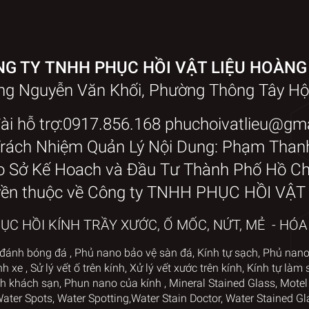
G TY TNHH PHỤC HỒI VẬT LIỆU HOÀNG
ờng Nguyễn Văn Khối, Phường Thông Tây Hộ
ài hỗ trợ:0917.856.168 phuchoivatlieu@gm
Trách Nhiệm Quản Lý Nội Dung: Phạm Than
o Sở Kế Hoach và Đầu Tư Thành Phố Hồ Chí
yền thuộc về Công ty TNHH PHỤC HỒI VẬ
C HỒI KÍNH TRẦY XƯỚC, Ố MỐC, NỨT, MẺ - HÓ
đánh bóng đá
,
Phủ nano bảo vệ sàn đá
,
Kính tự sạch
,
Phủ nan
nh xe
,
Sử lý vết ố trên kính
, Xử lý vết xước trên kính
,
Kính tự làm 
h khách sạn
,
Phun nano của kính
,
Mineral Stained Glass
,
Motel
ter Spots, Water Spotting,
Water Stain Doctor, Water Stained Gl