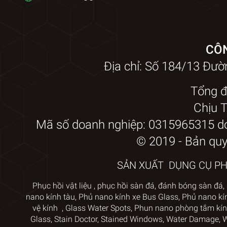
CÔN
Địa chỉ: Số 184/13 Đư
Tổng đ
Chịu 
Mã số doanh nghiệp: 0315965315 d
© 2019 - Bản qu
SẢN XUẤT DỤNG CỤ PHỤ
Phục hồi vật liệu
,
phục hồi sàn đá,
đánh bóng sàn đá,
nano kính tàu
,
Phủ nano kính xe Bus Glass
,
Phủ nano kí
vệ kính
,
Glass Water Spots
,
Phun nano phòng tắm kín
Glass, Stain Doctor
,
Stained Windows, Water Damage, Wa