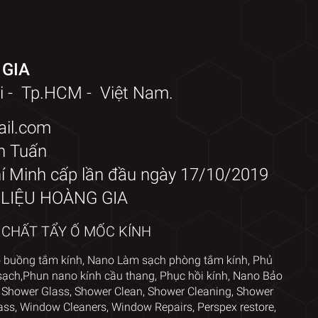
 GIA
i - Tp.HCM - Việt Nam.
ail.com
h Tuấn
 Minh cấp lần đầu ngày 17/10/2019
T LIỆU HOÀNG GIA
A CHẤT TẨY Ố MỐC KÍNH
o
buồng tắm kính
,
Nano Làm sạch phòng tắm kính
,
Phủ
sạch,
Phun nano kính cầu thang
,
Phục hồi kính
,
Nano Bảo
 Shower Glass
,
Shower Clean, Shower Cleaning, Shower
ass
,
Window Cleaners
, Window
Repairs, Perspex restore
,