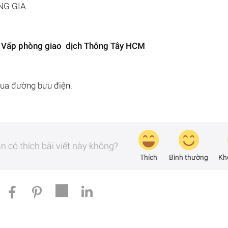
NG GIA
ò Vấp phòng giao dịch Thông Tây HCM
qua đường bưu điện.
n có thích bài viết này không?
Thích
Bình thường
Kh