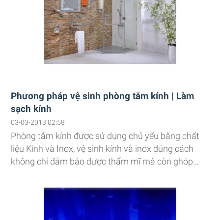
Phương pháp vệ sinh phòng tắm kính | Làm
sạch kính
03-03-2013 02:58
Phòng tắm kính được sử dụng chủ yếu bằng chất
liệu Kính và Inox, vệ sinh kính và inox đúng cách
không chỉ đảm bảo được thẩm mĩ mà còn ghóp
phần làm tăng độ bền cho thiết bị. Để kính luôn
sáng trong, Inox luôn bóng đẹp việc vệ sinh đúng
cách là vô cùng cần thiết.