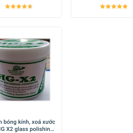
h bóng kính, xoá xước
HG X2 glass polishing