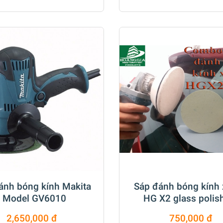
ánh bóng kính Makita
Sáp đánh bóng kính 
- Model GV6010
HG X2 glass polis
compount 500 
2,650,000 đ
750,000 đ