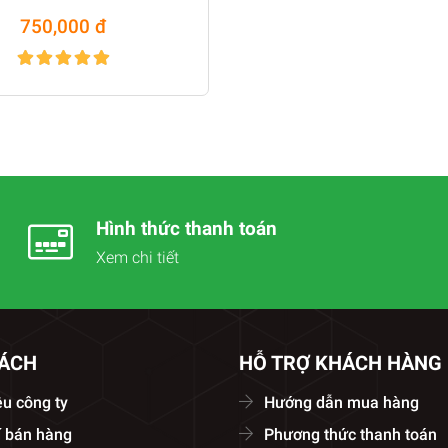
ompount 500 gr
750,000 đ
Hình thức thanh toán
Xem chi tiết
SÁCH
HỖ TRỢ KHÁCH HÀNG
ệu công ty
Hướng dẫn mua hàng
í bán hàng
Phương thức thanh toán