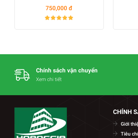
compount 500 gr
c
750,000 đ
Chính sách vận chuyển
Xem chi tiết
CHÍNH 
Giới thi
Tiêu ch