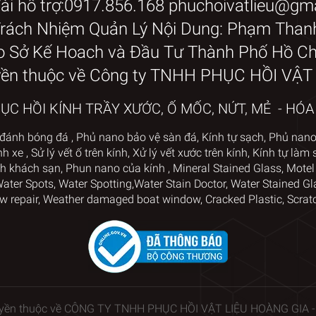
ài hỗ trợ:0917.856.168 phuchoivatlieu@gm
Trách Nhiệm Quản Lý Nội Dung: Phạm Than
o Sở Kế Hoach và Đầu Tư Thành Phố Hồ Chí
yền thuộc về Công ty TNHH PHỤC HỒI VẬ
C HỒI KÍNH TRẦY XƯỚC, Ố MỐC, NỨT, MẺ - HÓ
đánh bóng đá
,
Phủ nano bảo vệ sàn đá
,
Kính tự sạch
,
Phủ nan
nh xe
,
Sử lý vết ố trên kính
, Xử lý vết xước trên kính
,
Kính tự làm 
h khách sạn
,
Phun nano của kính
,
Mineral Stained Glass
,
Motel
ter Spots, Water Spotting,
Water Stain Doctor, Water Stained Gl
w repair
,
Weather damaged boat window
, Cracked Plastic,
Scrat
uyền thuộc về CÔNG TY TNHH PHỤC HỒI VẬT LIỆU HOÀNG GIA -