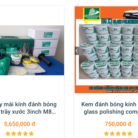
y mài kính đánh bóng
Kem đánh bóng kính
 trầy xước 3inch M8
glass polishing co
DCA
500 gr
5,650,000 đ
750,000 đ