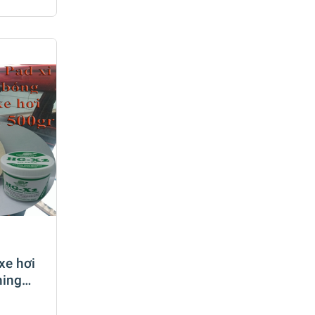
xe hơi
hing
gr