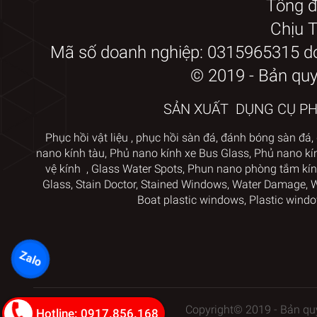
Tổng đ
Chịu 
Mã số doanh nghiệp: 0315965315 d
© 2019 - Bản qu
SẢN XUẤT DỤNG CỤ PHỤ
Phục hồi vật liệu
,
phục hồi sàn đá,
đánh bóng sàn đá,
nano kính tàu
,
Phủ nano kính xe Bus Glass
,
Phủ nano kí
vệ kính
,
Glass Water Spots
,
Phun nano phòng tắm kín
Glass, Stain Doctor
,
Stained Windows, Water Damage, Wa
Boat plastic windows,
Plastic windo
Zalo
Copyright© 2019 - Bản q
Hotline: 0917.856.168