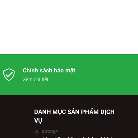
Chính sách bảo mật
Xem chi tiết
DANH MỤC SẢN PHẨM DỊCH
VỤ
strong>