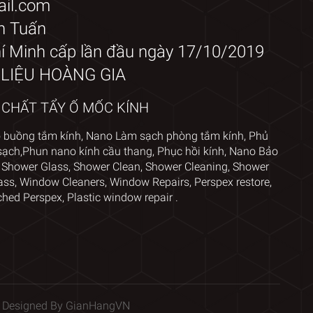
ail.com
h Tuấn
 Minh cấp lần đầu ngày 17/10/2019
T LIỆU HOÀNG GIA
A CHẤT TẨY Ố MỐC KÍNH
o
buồng tắm kính
,
Nano Làm sạch phòng tắm kính
,
Phủ
sạch,
Phun nano kính cầu thang
,
Phục hồi kính
,
Nano Bảo
 Shower Glass
,
Shower Clean, Shower Cleaning, Shower
ass
,
Window Cleaners
, Window
Repairs, Perspex restore
,
ched Perspex
,
Plastic window repair
.
 Designed By
GianHangVN