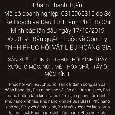
Phạm Thanh Tuấn
Mã số doanh nghiệp: 0315965315 do Sở
Kế Hoach và Đầu Tư Thành Phố Hồ Chí
Minh cấp lần đầu ngày 17/10/2019
© 2019 - Bản quyền thuộc về Công ty
TNHH PHỤC HỒI VẬT LIỆU HOÀNG GIA
SẢN XUẤT DỤNG CỤ PHỤC HỒI KÍNH TRẦY
XƯỚC, Ố MỐC, NỨT, MẺ - HÓA CHẤT TẨY Ố
MỐC KÍNH
Phục hồi vật liệu
,
phục hồi sàn đá,
đánh bóng sàn đá,
đánh bóng đá
,
Phủ nano bảo vệ sàn đá
,
Kính tự sạch
,
Phủ
nano
buồng tắm kính
,
Nano Làm sạch phòng tắm kính
,
Phủ nano kính tàu
,
Phủ nano kính xe Bus Glass
,
Phủ nano
kính xe
,
Sử lý vết ố trên kính
, Xử lý vết xước trên kính
,
Kính
tự làm sạch,
Phun nano kính cầu thang
,
Phục hồi kính
,