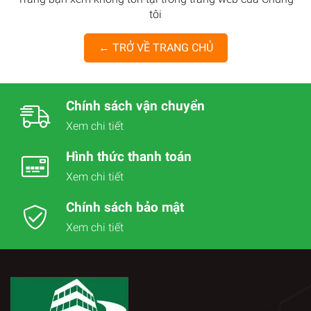
tôi
← TRỞ VỀ TRANG CHỦ
Chính sách vận chuyển
Xem chi tiết
Hình thức thanh toán
Xem chi tiết
Chính sách bảo mật
Xem chi tiết