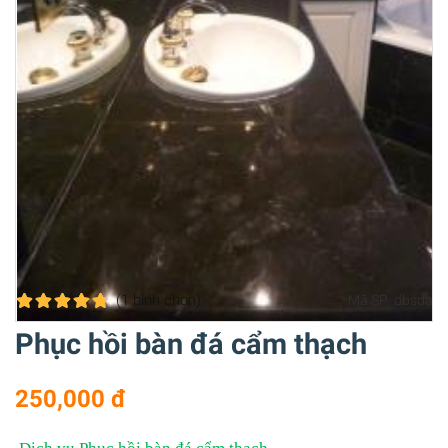
(1
bình chọn
)
Mã SP:
dbsda
Phục hồi bàn đá cẩm thạch
250,000 đ