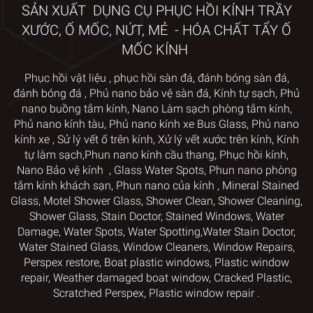
SẢN XUẤT DỤNG CỤ PHỤC HỒI KÍNH TRẦY
XƯỚC, Ố MỐC, NỨT, MẺ - HÓA CHẤT TẨY Ố
MỐC KÍNH
Phục hồi vật liệu
,
phục hồi sàn đá,
đánh bóng sàn đá,
đánh bóng đá
,
Phủ nano bảo vệ sàn đá
,
Kính tự sạch
,
Phủ
nano
buồng tắm kính
,
Nano Làm sạch phòng tắm kính
,
Phủ nano kính tàu
,
Phủ nano kính xe Bus Glass
,
Phủ nano
kính xe
,
Sử lý vết ố trên kính
, Xử lý vết xước trên kính
,
Kính
tự làm sạch,
Phun nano kính cầu thang
,
Phục hồi kính
,
Nano Bảo vệ kính
,
Glass Water Spots
,
Phun nano phòng
tắm kính khách sạn
,
Phun nano của kính
,
Mineral Stained
Glass
,
Motel Shower Glass
,
Shower Clean, Shower Cleaning,
Shower Glass, Stain Doctor
,
Stained Windows, Water
Damage, Water Spots, Water Spotting,
Water Stain Doctor,
Water Stained Glass
,
Window Cleaners
, Window
Repairs,
Perspex restore
, Boat plastic windows,
Plastic window
repair
,
Weather damaged boat window
, Cracked Plastic,
Scratched Perspex
,
Plastic window repair
.