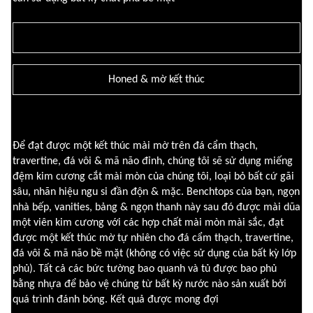
Honed & mờ kết thúc
Để đạt được một kết thúc mài mờ trên đá cẩm thạch,
travertine, đá vôi & mã não đỉnh, chúng tôi sẽ sử dụng miếng
đệm kim cương cắt mài mòn của chúng tôi, loại bỏ bất cứ gãi
sâu, nhãn hiệu ngu si đần độn & mặc. Benchtops của bạn, ngọn
nhà bếp, vanities, bảng & ngọn thanh này sau đó được mài dũa
một viên kim cương với các hợp chất mài mòn mài sắc, đạt
được một kết thúc mờ tự nhiên cho đá cẩm thạch, travertine,
đá vôi & mã não bề mặt (không có việc sử dụng của bất kỳ lớp
phủ). Tất cả các bức tường bao quanh và tủ được bao phủ
bằng nhựa để bảo vệ chúng từ bất kỳ nước nào sản xuất bởi
quá trình đánh bóng.
Kết quả được mong đợi