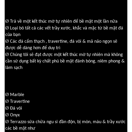
Ø
Trả về một kết thúc mờ tự nhiên để bề mặt một lần nữa
Ø
Loại bỏ tất cả các vết trầy xước, khắc và mặc từ bề mặt đá
của bạn
Ø
Các đá cẩm thạch , travertine, đá vôi & mã não ngọn sẽ
được dễ dàng hơn để duy trì
Ø
Chúng tôi sẽ đạt được một kết thúc mờ tự nhiên mà không
cần sử dụng bất kỳ chất phủ bề mặt
đánh bóng, niêm phong &
làm sạch
Ø
Marble
Ø
Travertine
Ø
Đá vôi
Ø
Onyx
Ø
Terrazzo
sửa chữa ngu si đần độn, bị mòn, màu & trầy xước
các bề mặt như