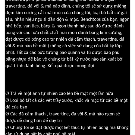
travertine, đá vôi & mã não đỉnh, chúng tôi sẽ sử dụng miếng
đệm kim cương cắt mài mòn của chúng tôi, loại bỏ bất cứ gãi
sâu, nhãn hiệu ngu si đần độn & mặc.
Benchtops của bạn, ngọn
nhà bếp, vanities, bảng & ngọn thanh này sau đó được đánh
bóng với các hợp chất chất mài mòn đánh bóng kim cương,
đạt được độ bóng cao tự nhiên đá cẩm thạch, travertine, đá
vôi & mã não bề mặt (không có việc sử dụng của bất kỳ lớp
phủ).
Tất cả các bức tường bao quanh và tủ được bao phủ
bằng nhựa để bảo vệ chúng từ bất kỳ nước nào sản xuất bởi
quá trình đánh bóng.
Kết quả được mong đợi
Ø
Trả về một ánh tự nhiên cao lên bề mặt một lần nữa
Ø
Loại bỏ tất cả các vết trầy xước, khắc và mặc từ các bề mặt
đá của bạn
Ø
Các đá cẩm thạch , travertine, đá vôi & mã não ngọn sẽ
được dễ dàng hơn để duy trì
Ø
Chúng tôi sẽ đạt được một kết thúc tự nhiên bóng mà không
cần sử dụng bất kỳ chất phủ bề mặt