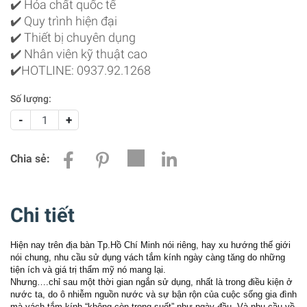
✔️ Hóa chất quốc tế
✔️ Quy trình hiện đại
✔️ Thiết bị chuyên dụng
✔️ Nhân viên kỹ thuật cao
✔️HOTLINE: 0937.92.1268
Số lượng:
-
+
Chia sẻ:
Chi tiết
Hiện nay trên địa bàn Tp.Hồ Chí Minh nói riêng, hay xu hướng thế giới
nói chung, nhu cầu sử dụng vách tắm kính ngày càng tăng do những
tiện ích và giá trị thẩm mỹ nó mang lại.
Nhưng….
chỉ sau một thời gian ngắn sử dụng, nhất là trong điều kiện ở
nước ta, do ô nhiễm nguồn nước và sự bận rộn của cuộc sống gia đình
mà vách tắm kính “không còn trong suốt” như ngày đầu. Và nhu cầu về