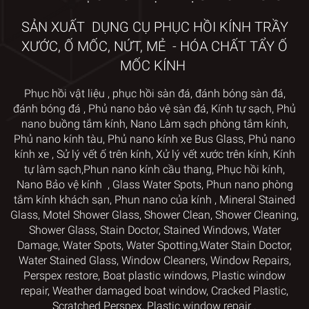
SẢN XUẤT DỤNG CỤ PHỤC HỒI KÍNH TRẦY
XƯỚC, Ố MỐC, NỨT, MẺ - HÓA CHẤT TẨY Ố
MỐC KÍNH
Phục hồi vật liệu
,
phục hồi sàn đá,
đánh bóng sàn đá,
đánh bóng đá
,
Phủ nano bảo vệ sàn đá
,
Kính tự sạch
,
Phủ
nano
buồng tắm kính
,
Nano Làm sạch phòng tắm kính
,
Phủ nano kính tàu
,
Phủ nano kính xe Bus Glass
,
Phủ nano
kính xe
,
Sử lý vết ố trên kính
, Xử lý vết xước trên kính
,
Kính
tự làm sạch,
Phun nano kính cầu thang
,
Phục hồi kính
,
Nano Bảo vệ kính
,
Glass Water Spots
,
Phun nano phòng
tắm kính khách sạn
,
Phun nano của kính
,
Mineral Stained
Glass
,
Motel Shower Glass
,
Shower Clean, Shower Cleaning,
Shower Glass, Stain Doctor
,
Stained Windows, Water
Damage, Water Spots, Water Spotting,
Water Stain Doctor,
Water Stained Glass
,
Window Cleaners
, Window
Repairs,
Perspex restore
, Boat plastic windows,
Plastic window
repair
,
Weather damaged boat window
, Cracked Plastic,
Scratched Perspex
,
Plastic window repair
.