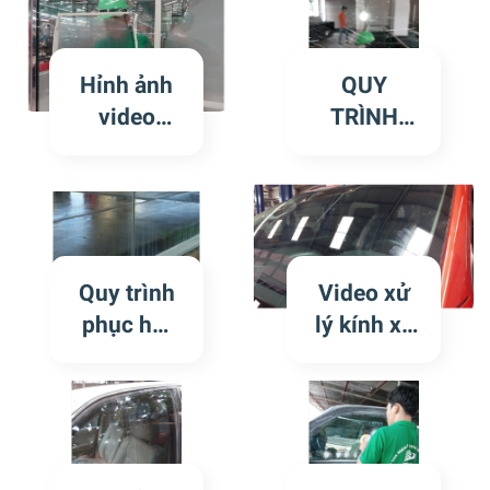
tòa p5 khu
tòa C3 khu
Vinhome
Vinhome
Center
Center
Hỉnh ảnh
QUY
Tân Cảng
Tân Cảng
video
TRÌNH
phục hồi
PHỤC HỒI
kính trầy
KÍNH XÂY
xước, sỉ
DỰNG
hàn bắn
TRẦY
lên kính
XƯỚC
Quy trình
Video xử
tại nhà
phục hồi
lý kính xe
máy sx ô
kính
bán tải bị
tô
trầy xước
Mercedes-
Benz Việt
Nam