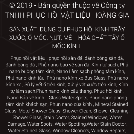
© 2019 - Bản quyền thuộc về Công ty
TNHH PHỤC HỒI VẬT LIỆU HOÀNG GIA
SẢN XUẤT DỤNG CỤ PHỤC HỒI KÍNH TRẦY
XƯỚC, Ố MỐC, NỨT, MẺ - HÓA CHẤT TẨY Ố
MỐC KÍNH
Phục hồi vật liệu
,
phục hồi sàn đá,
đánh bóng sàn đá,
đánh bóng đá
,
Phủ nano bảo vệ sàn đá
,
Kính tự sạch
,
Phủ
nano
buồng tắm kính
,
Nano Làm sạch phòng tắm kính
,
Phủ nano kính tàu
,
Phủ nano kính xe Bus Glass
,
Phủ nano
kính xe
,
Sử lý vết ố trên kính
, Xử lý vết xước trên kính
,
Kính
tự làm sạch,
Phun nano kính cầu thang
,
Phục hồi kính
,
Nano Bảo vệ kính
,
Glass Water Spots
,
Phun nano phòng
tắm kính khách sạn
,
Phun nano của kính
,
Mineral Stained
Glass
,
Motel Shower Glass
,
Shower Clean, Shower Cleaning,
Shower Glass, Stain Doctor
,
Stained Windows, Water
Damage, Water Spots, Water Spotting,
Water Stain Doctor,
Water Stained Glass
,
Window Cleaners
, Window
Repairs,