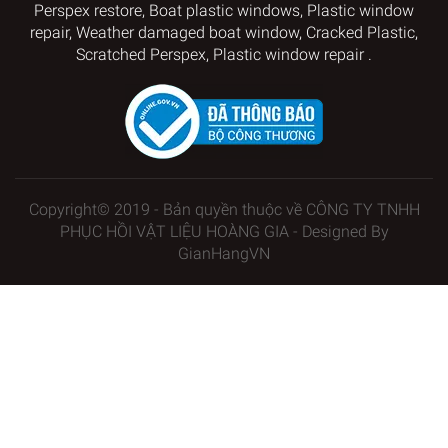
Perspex restore
, Boat plastic windows,
Plastic window
repair
,
Weather damaged boat window
, Cracked Plastic,
Scratched Perspex
,
Plastic window repair
.
Copyright© 2019 - Bản quyền thuộc về CÔNG TY TNHH
PHỤC HỒI VẬT LIỆU HOÀNG GIA - Designed By
GianHangVN