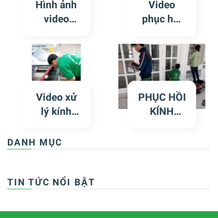
Hình ảnh
Video
video
phục hồi
phục hồi
kính xe
kính xe
lóa, trầy
hơi cũ bị
xước kính
trầy xước,
lái kính
lóa, ố mốc
hông
Video xử
PHỤC HỒI
lý kính
KÍNH
trầy xước
TRẦY
xe bán tải
XƯỚC TẠI
DANH MỤC
tại ISUZU
KHÁCH
VIỆT NAM
SẠN Park
Hyatt
TIN TỨC NỔI BẬT
Saigon