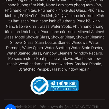
nano
buồng tắm kính
,
Nano Làm sạch phòng tắm kính
,
Phủ nano kính tàu
,
Phủ nano kính xe Bus Glass
,
Phủ nano
kính xe
,
Sử lý vết ố trên kính
, Xử lý vết xước trên kính
,
Kính
tự làm sạch,
Phun nano kính cầu thang
,
Phục hồi kính
,
Nano Bảo vệ kính
,
Glass Water Spots
,
Phun nano phòng
tắm kính khách sạn
,
Phun nano của kính
,
Mineral Stained
Glass
,
Motel Shower Glass
,
Shower Clean, Shower Cleaning,
Shower Glass, Stain Doctor
,
Stained Windows, Water
Damage, Water Spots, Water Spotting,
Water Stain Doctor,
Water Stained Glass
,
Window Cleaners
, Window
Repairs,
Perspex restore
, Boat plastic windows,
Plastic window
repair
,
Weather damaged boat window
, Cracked Plastic,
Scratched Perspex
,
Plastic window repair
.
Copyright© 2019 - Bản quyền thuộc về CÔNG TY TNHH