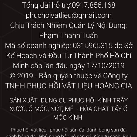
Tổng đài hỗ trợ:0917.856.168
phuchoivatlieu@gmail.com
Chịu Trách Nhiệm Quản Lý Nội Dung:
Phạm Thanh Tuấn
Mã số doanh nghiệp: 0315965315 do Sở
Kế Hoach và Đầu Tư Thành Phố Hồ Chí
Minh cấp lần đầu ngày 17/10/2019
© 2019 - Bản quyền thuộc về Công ty
TNHH PHỤC HỒI VẬT LIỆU HOÀNG GIA
SẢN XUẤT DỤNG CỤ PHỤC HỒI KÍNH TRẦY
XƯỚC, Ố MỐC, NỨT, MẺ - HÓA CHẤT TẨY Ố
MỐC KÍNH
Phục hồi vật liệu
,
phục hồi sàn đá,
đánh bóng sàn đá,
đánh bóng đá
,
Phủ nano bảo vệ sàn đá
,
Kính tự sạch
,
Phủ