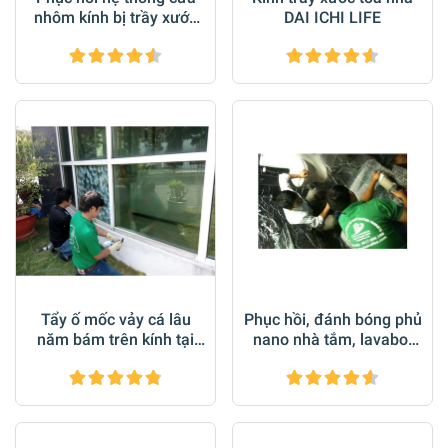
nhôm kính bị trầy xước
DAI ICHI LIFE
nặng tại Biệt Thự Q2
Tp.HCM
Tẩy ố mốc vảy cá lâu
Phục hồi, đánh bóng phủ
năm bám trên kính tại
nano nhà tắm, lavabo,
công tình VISIP I bằng
bàn đá Marble cao cấp
sản phẩm HG 01
Biệt Thự Q3