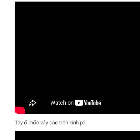
Tẩy ố mốc vảy các trên kính p2