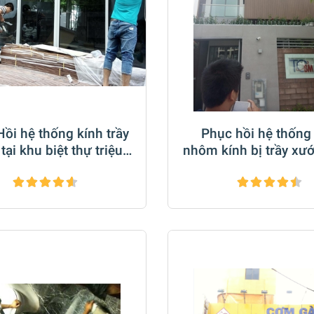
ồi hệ thống kính trầy
Phục hồi hệ thống
tại khu biệt thự triệu
nhôm kính bị trầy xư
ô Riviera Cove Q9
tại Biệt Thự Q2 T