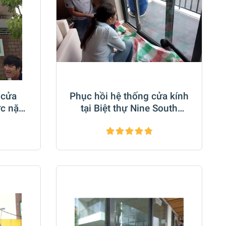
 cửa
Phục hồi hệ thống cửa kính
ớc nặng
tại Biệt thự Nine South
p.HCM
Estates VinaCapital