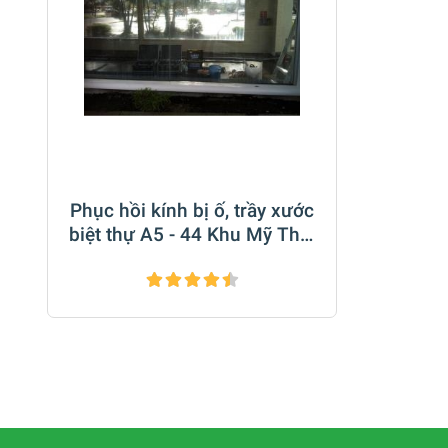
Phục hồi kính bị ố, trầy xước
biệt thự A5 - 44 Khu Mỹ Thái
2 Phú Mỹ Hưng Q7