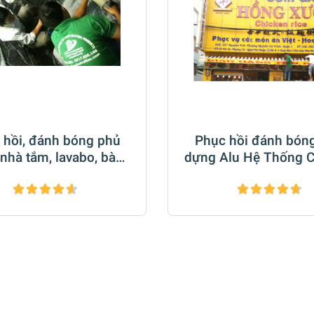
 hồi, đánh bóng phủ
Phục hồi đánh bón
nhà tắm, lavabo, bàn
dựng Alu Hệ Thống 
rble cao cấp Biệt Thự
Hồng Xương Q
Q3