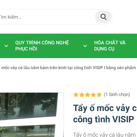
QUY TRÌNH CÔNG NGHỆ
HÓA CHẤT VÀ
PHỤC HỒI
DỤNG CỤ
ố mốc vảy cá lâu năm bám trên kính tại công tình VISIP I bằng sản phẩ
(1
bình chọn
)
Tẩy ố mốc vảy 
công tình VISIP
Tẩy ố mốc vảy cá lâu năm