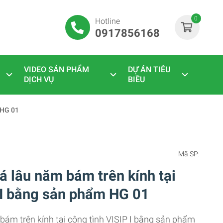
0
Hotline
0917856168
VIDEO SẢN PHẨM
DỰ ÁN TIÊU
DỊCH VỤ
BIỀU
m HG 01
Mã SP:
cá lâu năm bám trên kính tại
 I bằng sản phẩm HG 01
 bám trên kính tại công tình VISIP I bằng sản phẩm