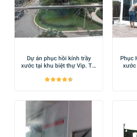
Dự án phục hồi kính trầy
Phục H
xước tại khu biệt thự Vip. Tại
xước 
khu Phố Đông Q2
đ