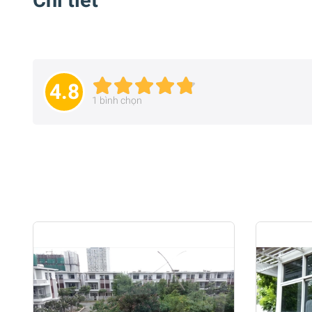
Chi tiết
4.8
1
bình chọn