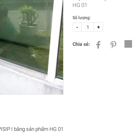
HG 01
Số lượng:
-
+
Chia sẻ:
h VISIP I bằng sản phẩm HG 01