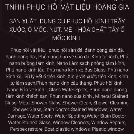
TNHH PHỤC HỒI VẬT LIỆU HOÀNG GIA
SẢN XUẤT DỤNG CỤ PHỤC HỒI KÍNH TRẦY
XƯỚC, Ố MỐC, NỨT, MẺ - HÓA CHẤT TẨY Ố
MỐC KÍNH
Phục hồi vật liệu
,
phục hồi sàn đá,
đánh bóng sàn đá,
đánh bóng đá
,
Phủ nano bảo vệ sàn đá
,
Kính tự sạch
,
Phủ
nano
buồng tắm kính
,
Nano Làm sạch phòng tắm kính
,
Phủ nano kính tàu
,
Phủ nano kính xe Bus Glass
,
Phủ nano
kính xe
,
Sử lý vết ố trên kính
, Xử lý vết xước trên kính
,
Kính
tự làm sạch,
Phun nano kính cầu thang
,
Phục hồi kính
,
Nano Bảo vệ kính
,
Glass Water Spots
,
Phun nano phòng
tắm kính khách sạn
,
Phun nano của kính
,
Mineral Stained
Glass
,
Motel Shower Glass
,
Shower Clean, Shower Cleaning,
Shower Glass, Stain Doctor
,
Stained Windows, Water
Damage, Water Spots, Water Spotting,
Water Stain Doctor,
Water Stained Glass
,
Window Cleaners
, Window
Repairs,
Perspex restore
, Boat plastic windows,
Plastic window