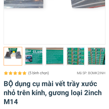
(5
bình chọn
)
Mã SP:
BOMK2INH
BỘ dụng cụ mài vết trầy xước
nhỏ trên kính, gương loại 2inch
M14