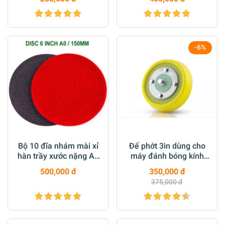
-6%
Bộ 10 đĩa nhám mài xỉ
Đế phớt 3in dùng cho
hàn trầy xước nặng A0
máy đánh bóng kính
6inch
GV6010 loại tốt
500,000 đ
350,000 đ
375,000 đ