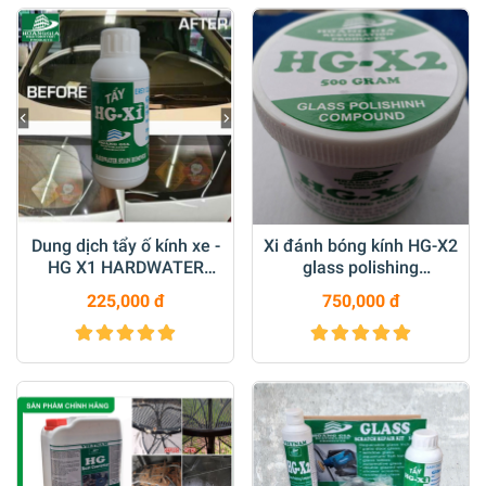
Dung dịch tẩy ố kính xe -
Xi đánh bóng kính HG-X2
HG X1 HARDWATER
glass polishing
STAIN REMOVER for Car
compount 500 gr
225,000 đ
750,000 đ
250 ML