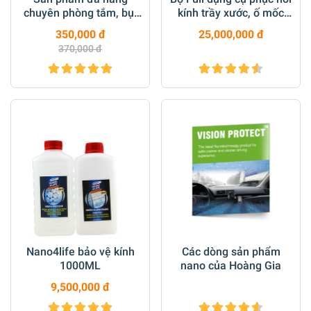
chuyên phòng tắm, bụi
kính trầy xước, ố mốc
sơn nước cứng trên kính,
trên kính xây dựng, Kính
350,000 đ
25,000,000 đ
gương xe, vách tắm kính
lưu kho...
370,000 đ
HG 02
Nano4life bảo vệ kính
Các dòng sản phẩm
1000ML
nano của Hoàng Gia
9,500,000 đ