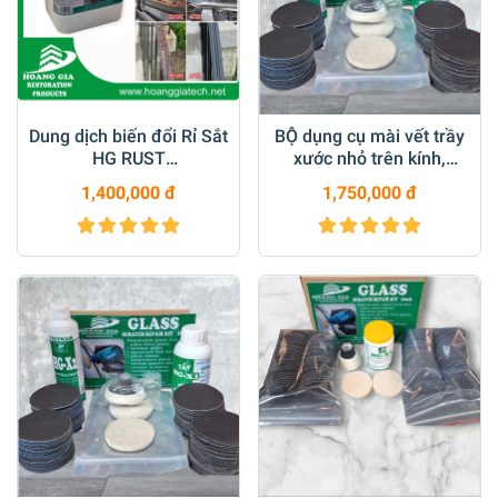
Dung dịch biến đổi Rỉ Sắt
BỘ dụng cụ mài vết trầy
HG RUST
xước nhỏ trên kính,
CONVERTER5000ML
gương loại 3inch M6
1,400,000 đ
1,750,000 đ
M14