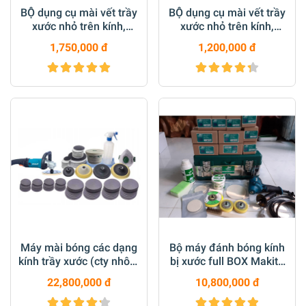
BỘ dụng cụ mài vết trầy
BỘ dụng cụ mài vết trầy
xước nhỏ trên kính,
xước nhỏ trên kính,
gương loại 3inch M14
gương loại 2inch M14
1,750,000 đ
1,200,000 đ
Máy mài bóng các dạng
Bộ máy đánh bóng kính
kính trầy xước (cty nhôm
bị xước full BOX Makita
kính, chăm sóc xe, nhà
GV6010 M8
22,800,000 đ
10,800,000 đ
máy kính)