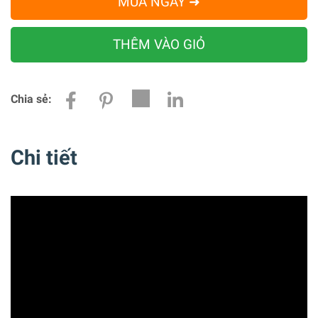
MUA NGAY ➜
THÊM VÀO GIỎ
Chia sẻ:
Chi tiết