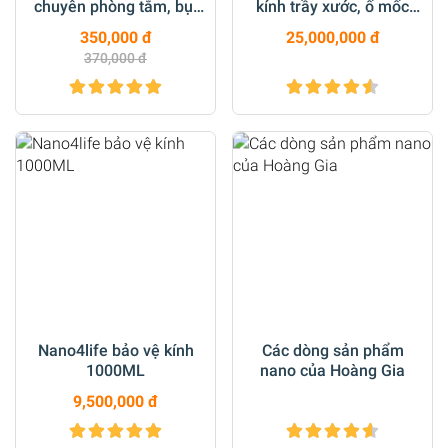
chuyên phòng tắm, bụi
kính trầy xước, ố mốc
sơn nước cứng trên kính,
trên kính xây dựng, Kính
350,000 đ
25,000,000 đ
gương xe, vách tắm kính
lưu kho...
370,000 đ
HG 02
Nano4life bảo vệ kính
Các dòng sản phẩm
1000ML
nano của Hoàng Gia
9,500,000 đ