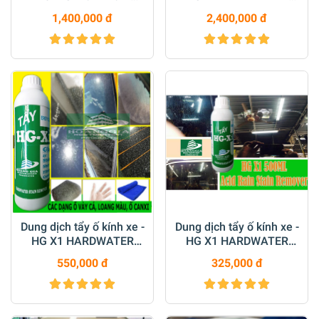
Cleaner & Restorer
STAIN REMOVER for Car
1,400,000 đ
2,400,000 đ
5000ml
5000 ML
Dung dịch tẩy ố kính xe -
Dung dịch tẩy ố kính xe -
HG X1 HARDWATER
HG X1 HARDWATER
STAIN REMOVER for Car
STAIN REMOVER for Car
550,000 đ
325,000 đ
1000 ML
500 ML