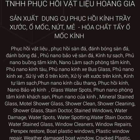
TNHH PHỤC HỒI VẬT LIỆU HOÀNG GIA
SẢN XUẤT DỤNG CỤ PHỤC HỒI KÍNH TRẦY
XƯỚC, Ố MỐC, NỨT, MẺ - HÓA CHẤT TẨY Ố
MỐC KÍNH
Phục hồi vật liệu
,
phục hồi sàn đá,
đánh bóng sàn đá,
đánh bóng đá
,
Phủ nano bảo vệ sàn đá
,
Kính tự sạch
,
Phủ
nano
buồng tắm kính
,
Nano Làm sạch phòng tắm kính
,
Phủ nano kính tàu
,
Phủ nano kính xe Bus Glass
,
Phủ nano
kính xe
,
Sử lý vết ố trên kính
, Xử lý vết xước trên kính
,
Kính
tự làm sạch,
Phun nano kính cầu thang
,
Phục hồi kính
,
Nano Bảo vệ kính
,
Glass Water Spots
,
Phun nano phòng
tắm kính khách sạn
,
Phun nano của kính
,
Mineral Stained
Glass
,
Motel Shower Glass
,
Shower Clean, Shower Cleaning,
Shower Glass, Stain Doctor
,
Stained Windows, Water
Damage, Water Spots, Water Spotting,
Water Stain Doctor,
Water Stained Glass
,
Window Cleaners
, Window
Repairs,
Perspex restore
, Boat plastic windows,
Plastic window
repair
,
Weather damaged boat window
, Cracked Plastic,