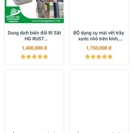
Dung dịch biến đổi Rỉ Sắt
BỘ dụng cụ mài vết trầy
HG RUST
xước nhỏ trên kính,
CONVERTER5000ML
gương loại 3inch M6
1,400,000 đ
1,750,000 đ
M14