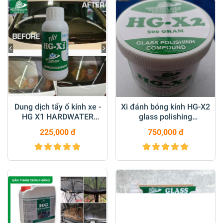
Dung dịch tẩy ố kính xe -
Xi đánh bóng kính HG-X2
HG X1 HARDWATER
glass polishing
STAIN REMOVER for Car
compount 500 gr
225,000 đ
750,000 đ
250 ML