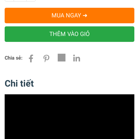
MUA NGAY ➜
THÊM VÀO GIỎ
Chia sẻ:
Chi tiết