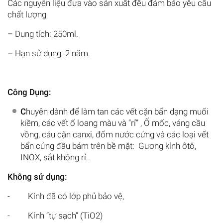
Các nguyên liệu đưa vào sản xuất đều đảm bảo yêu cầu
chất lượng
– Dung tích: 250ml.
– Hạn sử dụng: 2 năm.
Công Dụng:
C
huyên dành để làm tan các vết cặn bẩn dạng muối
kiềm, các vết ố loang màu và “rỉ” , Ố mốc, váng cầu
vồng, cáu cặn canxi, đốm nước cứng và các loại vết
bẩn cứng đầu bám trên bề mặt: Gương kính ôtô,
INOX, sắt không rỉ..
Không sử dụng:
- Kính đã có lớp phủ bảo vệ,
- Kính “tự sạch” (TiO2)