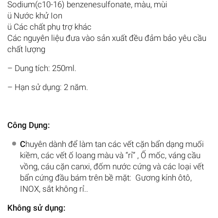
Sodium(c10-16) benzenesulfonate, màu, mùi
ü Nước khử Ion
ü Các chất phụ trợ khác
Các nguyên liệu đưa vào sản xuất đều đảm bảo yêu cầu
chất lượng
– Dung tích: 250ml.
– Hạn sử dụng: 2 năm.
Công Dụng:
C
huyên dành để làm tan các vết cặn bẩn dạng muối
kiềm, các vết ố loang màu và “rỉ” , Ố mốc, váng cầu
vồng, cáu cặn canxi, đốm nước cứng và các loại vết
bẩn cứng đầu bám trên bề mặt: Gương kính ôtô,
INOX, sắt không rỉ..
Không sử dụng: