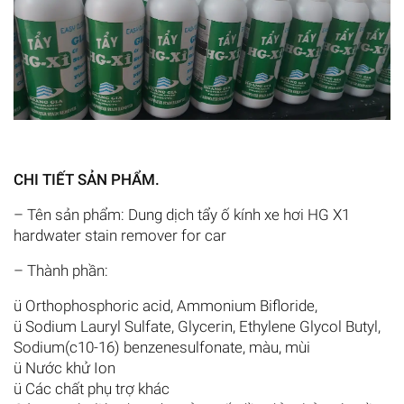
CHI TIẾT SẢN PHẨM.
– Tên sản phẩm: Dung dịch tẩy ố kính xe hơi HG X1
hardwater stain remover for car
– Thành phần:
ü Orthophosphoric acid, Ammonium Bifloride,
ü Sodium Lauryl Sulfate, Glycerin, Ethylene Glycol Butyl,
Sodium(c10-16) benzenesulfonate, màu, mùi
ü Nước khử Ion
ü Các chất phụ trợ khác