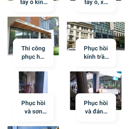
tẩy ố kính
tẩy ố, xử
thương
Khu tái
lý kính
mại
Đinh Cư
bảy màu,
SaiGonce
Bình
vảy cá
nter Q1
Khánh
Khu Nghỉ
1080 căn
Dưỡng
Thi công
Phục hồi
hôi
Sinh Thái
phục hồi
kính trầy
6 Sao
hệ thống
xước
AMAN tại
kính trầy
khách sạn
Phan
xước Biệt
LibertyCe
Rang
thự
ntral Sài
Phượng
Gòn
Phục hồi
Phục hồi
Hoàng
và sơn
và đánh
Q10
sửa lại cột
bóng bề
Aluminiu
mặt cột