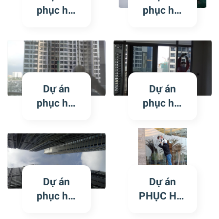
Tân Cảng
Tân Cảng
phục hồi
phục hồi
kính trầy
kính trầy
xước tại
xước tại
tòa
tòa
Landmark
Landmark
Plus 1,2
6 khu
Dự án
Dự án
khu
Vinhome
phục hồi
phục hồi
Vinhome
Center
kính trầy
kính trầy
Center
Tân Cảng
xước tại
xước tại
Tân Cảng
tòa
tòa
Landmark
Landmark
5 khu
3 khu
Dự án
Dự án
Vinhome
Vinhome
phục hồi
PHỤC HỒI
Center
Center
kính trầy
HỆ
Tân Cảng
Tân Cảng