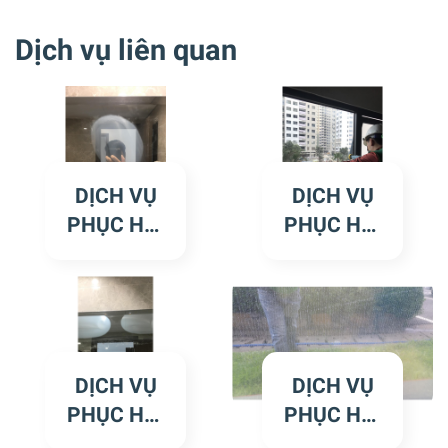
Dịch vụ liên quan
DỊCH VỤ
DỊCH VỤ
PHỤC HỒI
PHỤC HỒI
GƯƠNG
CỬA KÍNH
KÍNH BỊ
BỊ TRẦY
TRẦY
XƯỚC
XƯỚC
DỊCH VỤ
DỊCH VỤ
PHỤC HỒI
PHỤC HỒI
KÍNH NHÀ
CỬA KÍNH