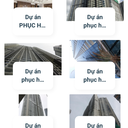
Vinhomes
Vinhome
Grand
Ocean
Dự án
Dự án
Park ™
Park
PHỤC HỒI
phục hồi
HỆ
kính trầy
THỐNG
xước tại
CỬA KÍNH
tòa P4 khu
TRẦY
Vinhome
XƯỚC
Center
Dự án
Dự án
Vinhomes
Tân Cảng
phục hồi
phục hồi
Metropoli
kính trầy
kính trầy
s Hà Nội
xước tại
xước tại
tòa P3 khu
tòa p2 khu
Vinhome
Vinhome
Center
Center
Dự án
Dự án