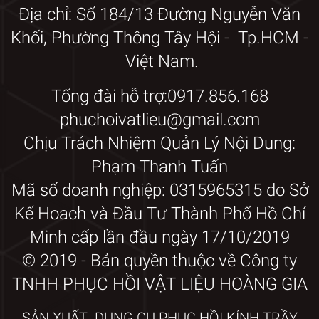
Địa chỉ: Số 184/13 Đường Nguyễn Văn
Khối, Phường Thông Tây Hội - Tp.HCM -
Việt Nam.
Tổng đài hỗ trợ:0917.856.168
phuchoivatlieu@gmail.com
Chịu Trách Nhiệm Quản Lý Nội Dung:
Phạm Thanh Tuấn
Mã số doanh nghiệp: 0315965315 do Sở
Kế Hoach và Đầu Tư Thành Phố Hồ Chí
Minh cấp lần đầu ngày 17/10/2019
© 2019 - Bản quyền thuộc về Công ty
TNHH PHỤC HỒI VẬT LIỆU HOÀNG GIA
SẢN XUẤT DỤNG CỤ PHỤC HỒI KÍNH TRẦY