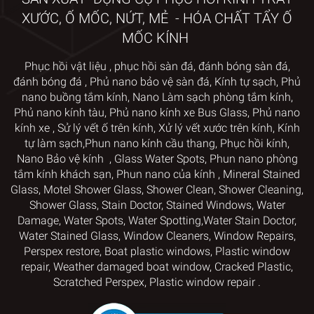
XƯỚC, Ố MỐC, NỨT, MẺ - HÓA CHẤT TẨY Ố
MỐC KÍNH
Phục hồi vật liệu
,
phục hồi sàn đá,
đánh bóng sàn đá,
đánh bóng đá
,
Phủ nano bảo vệ sàn đá
,
Kính tự sạch
,
Phủ
nano
buồng tắm kính
,
Nano Làm sạch phòng tắm kính
,
Phủ nano kính tàu
,
Phủ nano kính xe Bus Glass
,
Phủ nano
kính xe
,
Sử lý vết ố trên kính
, Xử lý vết xước trên kính
,
Kính
tự làm sạch,
Phun nano kính cầu thang
,
Phục hồi kính
,
Nano Bảo vệ kính
,
Glass Water Spots
,
Phun nano phòng
tắm kính khách sạn
,
Phun nano của kính
,
Mineral Stained
Glass
,
Motel Shower Glass
,
Shower Clean, Shower Cleaning,
Shower Glass, Stain Doctor
,
Stained Windows, Water
Damage, Water Spots, Water Spotting,
Water Stain Doctor,
Water Stained Glass
,
Window Cleaners
, Window
Repairs,
Perspex restore
, Boat plastic windows,
Plastic window
repair
,
Weather damaged boat window
, Cracked Plastic,
Scratched Perspex
,
Plastic window repair
.