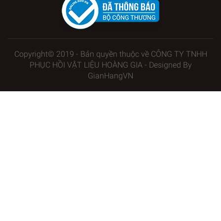
Copyright© 2019 - Bản quyền thuộc về CÔNG TY TNHH
PHỤC HỒI VẬT LIỆU HOÀNG GIA - Designed By
GianHangVN