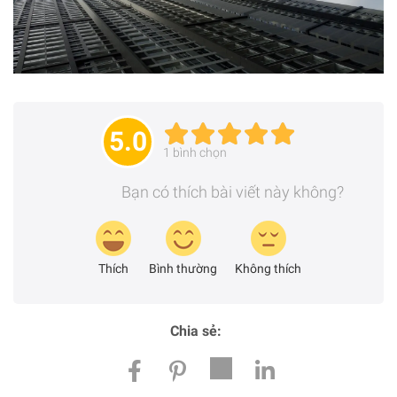
5.0
1
bình chọn
Bạn có thích bài viết này không?
Thích
Bình thường
Không thích
Chia sẻ: