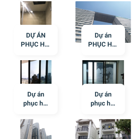
xước tại
THỐNG
tòa
CỬA KÍNH
Landmark
TRẦY
1 khu
XƯỚC
DỰ ÁN
Dự án
Vinhome
Vinhomes
PHỤC HỒI
PHỤC HỒI
Center
Imperia
KÍNH
HỆ
Tân Cảng
Hải Phòng
TRẦY
THỐNG
XƯỚC TẠI
CỬA KÍNH
CÔNG
TRẦY
TRÌNH
XƯỚC
Dự án
Dự án
Vinhome
Diamond
phục hồi
phục hồi
Skylake
lotus quận
kính trầy
kính trầy
Phạm
8
xước tại
xước tại
Hùng
tòa
tòa LUX6