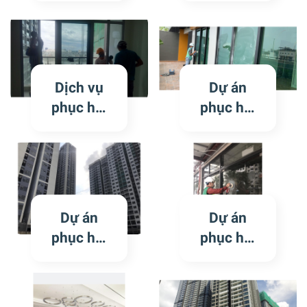
TẮM,
BỊ MỐC
CABIN
VẢY,
KÍNH
CANXI
TRẦY
HÓA
Dịch vụ
Dự án
XƯỚC Ố
phục hồi
phục hồi
MỐC
cửa kính
kính trầy
bị trầy
xước tại
xước
Dự án
Feliz en
Vista
Dự án
Dự án
Capitalan
phục hồi
phục hồi
d, Quận 2
kính trầy
kính trầy
xước tại
xước tại
tòa khu
tòa khu