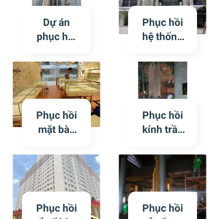
AQUA1
khu
khu
Vinhome
Dự án
Phục hồi
Vinhome
BA SON
phục hồi
hệ thống
BA SON
kính trầy
cửa kính
xước tại
tại khu
tòa Aqua 2
Biệt thự
khu
Nine
Vinhome
South
Phục hồi
Phục hồi
BA SON
Estates
mặt bàn
kính trầy
VinaCapit
kính trưng
xước
al Q7
bay sản
khách sạn
phẩm bị
New
trầy xước
World
tại trung
SaiGon
Phục hồi
Phục hồi
tâm