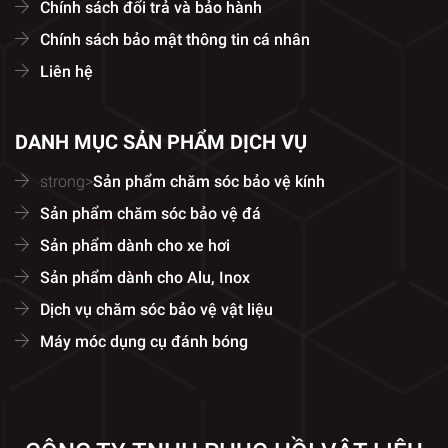
Chính sách đổi trả và bảo hành
xi măng, gỉ sét
✅ Xử lý kính bị vẽ bậy, keo dính, bẩn lâu năm
Chính sách bảo mật thông tin cá nhân
Liên hệ
🛠️
Thiết bị và quy trình chuyên nghiệp
Sử dụng
máy đánh bóng kính chuyên dụng
hiện
đại
DANH MỤC SẢN PHẨM DỊCH VỤ
Công nghệ mài tinh vi
với mức độ kiểm soát
strong>
Sản phẩm chăm sóc bảo vệ kính
cao, tránh biến dạng kính
Sản phẩm chăm sóc bảo vệ đá
Hạn chế tối đa tạo bụi kính – an toàn cho nhân
Sản phẩm dành cho xe hơi
viên và môi trường xung quanh
Sản phẩm dành cho Alu, Inox
👷‍♂️
Kỹ thuật viên tay nghề cao
Dịch vụ chăm sóc bảo vệ vật liệu
Kinh nghiệm dày dạn, thao tác chính xác trên
Máy móc dụng cụ đánh bóng
mọi loại kính (kính thường, kính cường lực, kính
màu…)
Cam kết
không gây vỡ kính – không để lại dấu
vết – không biến dạng