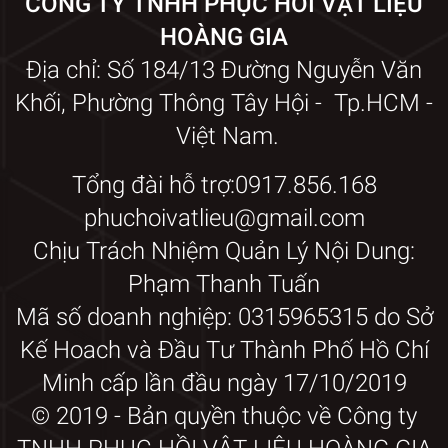
CÔNG TY TNHH PHỤC HỒI VẬT LIỆU
HOÀNG GIA
KHI NÀO NÊN GỌI DỊCH VỤ PHỤC HỒI KÍNH?
Địa chỉ: Số 184/13 Đường Nguyễn Văn
✅ Sau khi thi công: còn dính vữa, sơn, keo, mạt kim
Khối, Phường Thông Tây Hội - Tp.HCM -
loại
Việt Nam.
✅ Trước khi bàn giao công trình hoặc đón khách
hàng
Tổng đài hỗ trợ:0917.856.168
✅ Khi kính có dấu hiệu mờ, xước, ố loang không thể
tự vệ sinh
phuchoivatlieu@gmail.com
✅ Định kỳ bảo trì mặt kính cao tầng
Chịu Trách Nhiệm Quản Lý Nội Dung:
Phạm Thanh Tuấn
VÌ SAO CHỌN HOÀNG GIA RP?
Mã số doanh nghiệp: 0315965315 do Sở
🌟
Kinh nghiệm hàng đầu
trong lĩnh vực phục hồi,
Kế Hoach và Đầu Tư Thành Phố Hồ Chí
vệ sinh và bảo trì kính công trình
🛠
Trang thiết bị hiện đại – máy móc nhập khẩu
Minh cấp lần đầu ngày 17/10/2019
👨‍🔧
Kỹ thuật viên đào tạo bài bản – tay nghề cao
© 2019 - Bản quyền thuộc về Công ty
📝
Tư vấn tận nơi – khảo sát miễn phí – báo giá
minh bạch