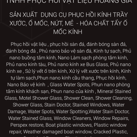
TNHH PHỤC HỒI VẬT LIỆU HOÀNG GIA
💰
Tiết kiệm chi phí hơn 60% so với thay mới kính
📆
Thi công đúng hẹn – bảo hành sau phục hồi
SẢN XUẤT DỤNG CỤ PHỤC HỒI KÍNH TRẦY
XƯỚC, Ố MỐC, NỨT, MẺ - HÓA CHẤT TẨY Ố
LIÊN HỆ NGAY HÔM NAY ĐỂ KHÔI PHỤC VẺ ĐẸP
MỐC KÍNH
CHO TÒA NHÀ CỦA BẠN
Phục hồi vật liệu
,
phục hồi sàn đá,
đánh bóng sàn đá,
HOÀNG GIA RESTORATION PRODUCTS
đánh bóng đá
,
Phủ nano bảo vệ sàn đá
,
Kính tự sạch
,
Phủ
📍 Địa chỉ: 183/13 Nguyễn Văn Khối, P.8, Q. Gò Vấp,
nano
buồng tắm kính
,
Nano Làm sạch phòng tắm kính
,
TP.HCM
Phủ nano kính tàu
,
Phủ nano kính xe Bus Glass
,
Phủ nano
📞 Hotline/Zalo:
0976 616 602
kính xe
,
Sử lý vết ố trên kính
, Xử lý vết xước trên kính
,
Kính
tự làm sạch,
Phun nano kính cầu thang
,
Phục hồi kính
,
Phục hồi kính trầy xước – Ăn mòn – Bám bẩn
Nano Bảo vệ kính
,
Glass Water Spots
,
Phun nano phòng
tắm kính khách sạn
,
Phun nano của kính
,
Mineral Stained
– Dính keo
Glass
,
Motel Shower Glass
,
Shower Clean, Shower Cleaning,
Phục vụ toàn quốc – Nhận thi công từ 50m²
Shower Glass, Stain Doctor
,
Stained Windows, Water
trở lên
Damage, Water Spots, Water Spotting,
Water Stain Doctor,
Water Stained Glass
,
Window Cleaners
, Window
Repairs,
Perspex restore
, Boat plastic windows,
Plastic window
repair
,
Weather damaged boat window
, Cracked Plastic,