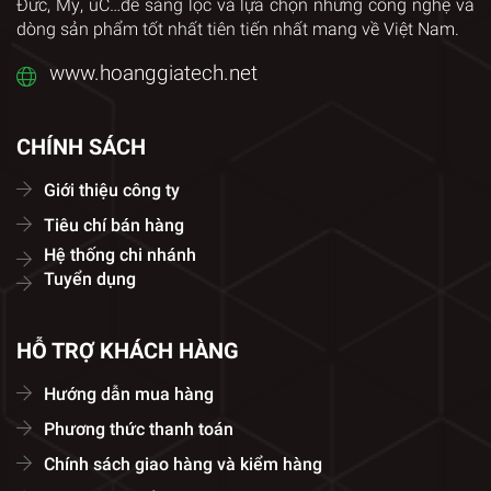
Đức, Mỹ, úC…để sàng lọc và lựa chọn những công nghệ và
sau xây dựng
dòng sản phẩm tốt nhất tiên tiến nhất mang về Việt Nam.
Tất cả các vấn đề trên
làm giảm mạnh tính thẩm
www.hoanggiatech.net
mỹ, giá trị công trình
, gây ấn tượng không tốt với
khách hàng, đối tác và cư dân.
CHÍNH SÁCH
GIẢI PHÁP TỪ HOÀNG GIA RESTORATION
Giới thiệu công ty
PRODUCTS
Tiêu chí bán hàng
Thay vì phải
thay mới toàn bộ kính – tốn kém và
Hệ thống chi nhánh
mất thời gian
,
dịch vụ phục hồi kính chuyên sâu
Tuyển dụng
của HOÀNG GIA RP
sẽ giúp bạn
khôi phục lại mặt
kính như ban đầu
chỉ trong thời gian ngắn với chi
phí tối ưu.
HỖ TRỢ KHÁCH HÀNG
🔧
Phục hồi kính trầy xước – Ăn mòn nhẹ đến
Hướng dẫn mua hàng
nặng
✅ Loại bỏ các vết cào, vết axit, vết xước, ăn mòn
Phương thức thanh toán
lớp bề mặt
Chính sách giao hàng và kiểm hàng
✅ Làm sạch vết ố do nước cứng, khoáng chất, sơn,