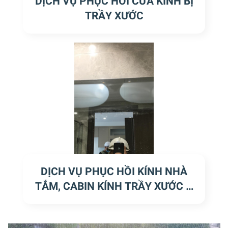
DỊCH VỤ PHỤC HỒI CỬA KÍNH BỊ
TRẦY XƯỚC
DỊCH VỤ PHỤC HỒI KÍNH NHÀ
TẮM, CABIN KÍNH TRẦY XƯỚC Ố
MỐC